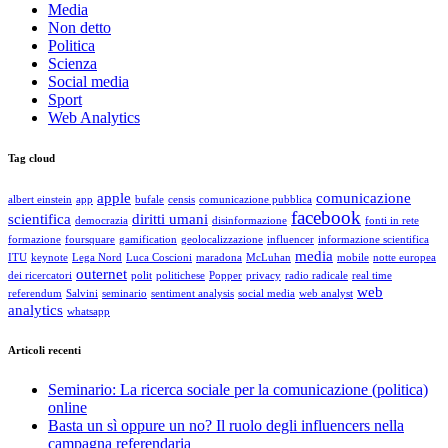
Media
Non detto
Politica
Scienza
Social media
Sport
Web Analytics
Tag cloud
apple
comunicazione
albert einstein
app
bufale
censis
comunicazione pubblica
facebook
scientifica
diritti umani
democrazia
disinformazione
fonti in rete
formazione
foursquare
gamification
geolocalizzazione
influencer
informazione scientifica
media
ITU
keynote
Lega Nord
Luca Coscioni
maradona
McLuhan
mobile
notte europea
outernet
dei ricercatori
polit
politichese
Popper
privacy
radio radicale
real time
web
referendum
Salvini
seminario
sentiment analysis
social media
web analyst
analytics
whatsapp
Articoli recenti
Seminario: La ricerca sociale per la comunicazione (politica)
online
Basta un sì oppure un no? Il ruolo degli influencers nella
campagna referendaria