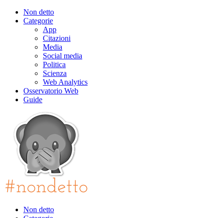
Non detto
Categorie
App
Citazioni
Media
Social media
Politica
Scienza
Web Analytics
Osservatorio Web
Guide
Non detto